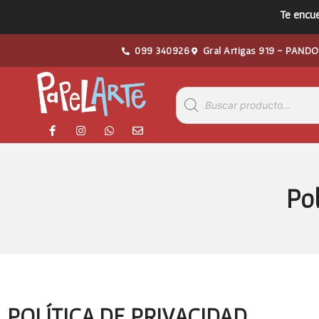
Te encue
099 340926
Gral Artigas 919 - PANDO
Pol
POLÍTICA DE PRIVACIDAD