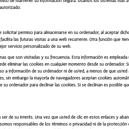
omiso de mantener su información segura. Usamos los sistemas más 
autorizado.
e solicitar permiso para almacenarse en su ordenador, al aceptar dicho
acilita las futuras visitas a una web recurrente. Otra función que tien
ejor servicio personalizado de su web.
inas que son visitadas y su frecuencia. Esta información es empleada 
ede eliminar las cookies en cualquier momento desde su ordenador. 
so a información de su ordenador ni de usted, a menos de que usted a
ies, sin embargo la mayoría de navegadores aceptan cookies automát
 su ordenador para declinar las cookies. Si se declinan es posible qu
n ser de su interés. Una vez que usted de clic en estos enlaces y ab
o somos responsables de los términos o privacidad ni de la protección