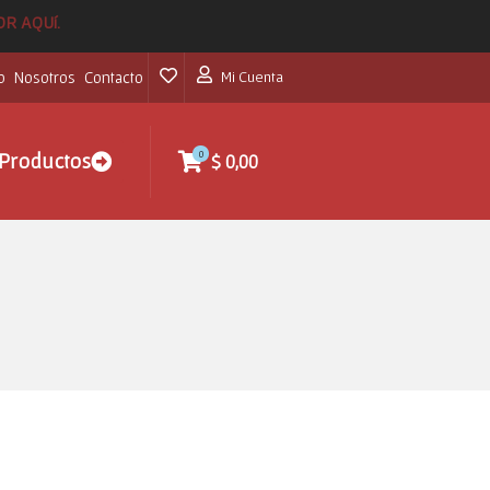
POR AQUí.
o
Nosotros
Contacto
Mi Cuenta
0
Productos
$
0,00