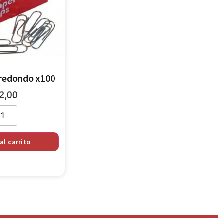
redondo x100
2,00
al carrito