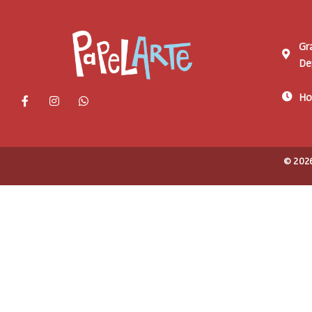
Gr
De
Ho
© 2026