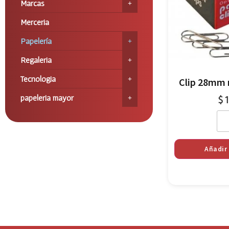
Marcas
Merceria
Papelería
Regaleria
Tecnologia
Clip 28mm 
papeleria mayor
$
1
Añadir 