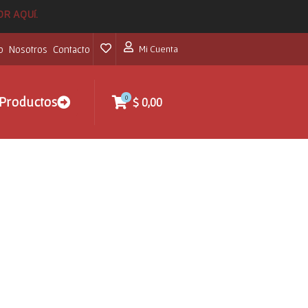
POR AQUí.
o
Nosotros
Contacto
Mi Cuenta
0
Productos
$
0,00