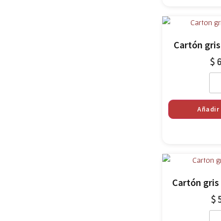
Cartón gri
$
6
Añadir 
Cartón gri
$
5