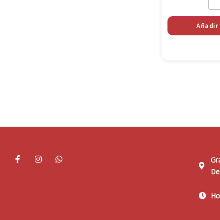
Añadir 
Gr
De
Ho