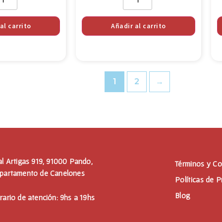
al carrito
Añadir al carrito
1
2
→
al Artigas 919, 91000 Pando,
Términos y Co
partamento de Canelones
Políticas de P
Blog
rario de atención: 9hs a 19hs