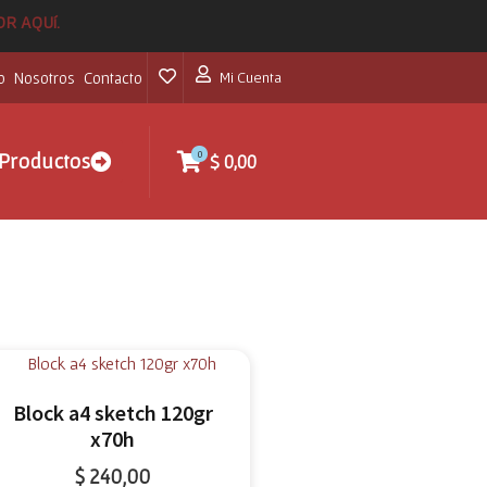
POR AQUí.
o
Nosotros
Contacto
Mi Cuenta
0
Productos
$
0,00
Block a4 sketch 120gr
x70h
$
240,00