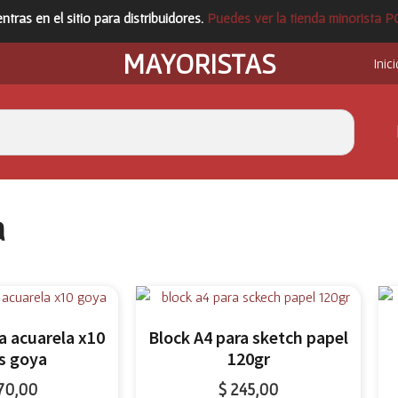
ntras en el sitio para distribuidores.
Puedes ver la tienda minorista 
MAYORISTAS
Inici
a
a acuarela x10
Block A4 para sketch papel
s goya
120gr
70,00
$
245,00