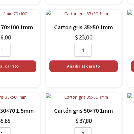
s 70×100 1mm
Carton gris 35×50 1mm
6,00
$
23,00
al carrito
Añadir al carrito
s 50×70 1.5mm
Cartón gris 50×70 1mm
5,65
$
37,80