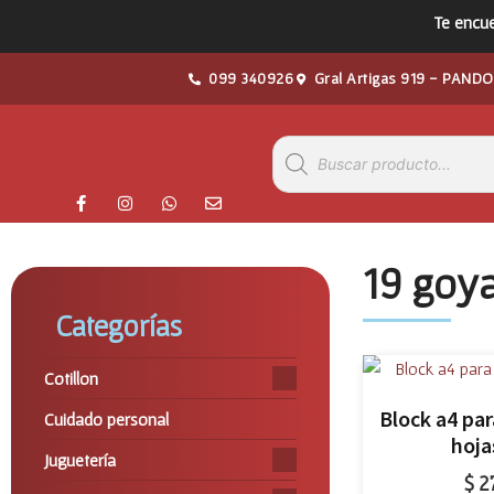
Te encue
099 340926
Gral Artigas 919 - PANDO
19 goy
Categorías
Cotillon
Block a4 par
Cuidado personal
hoja
Juguetería
$
2