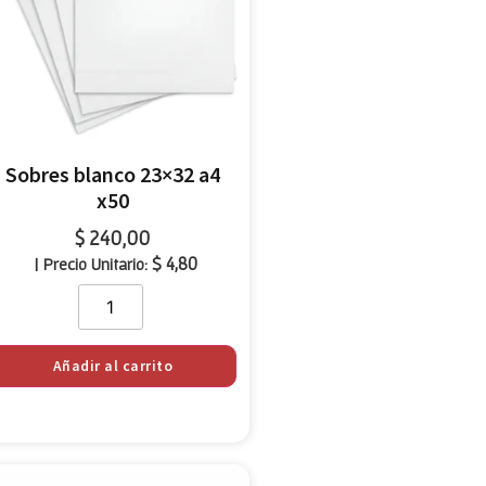
Sobres blanco 23×32 a4
x50
$
240,00
$
4,80
| Precio Unitario:
Añadir al carrito