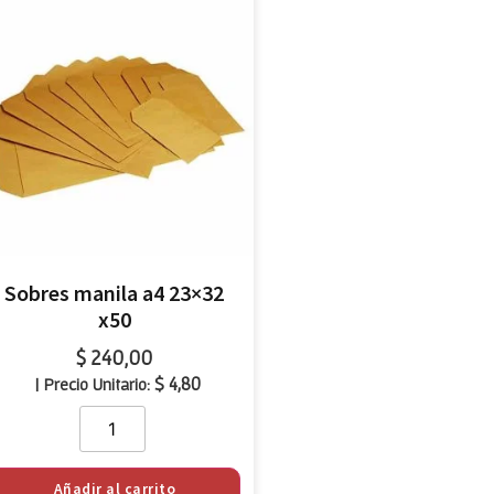
Sobres manila a4 23×32
x50
$
240,00
$
4,80
| Precio Unitario:
Añadir al carrito