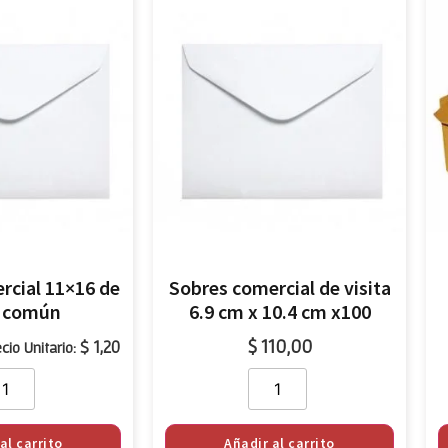
rcial 11×16 de
Sobres comercial de visita
a común
6.9 cm x 10.4 cm x100
$
110,00
$
1,20
ecio Unitario:
al carrito
Añadir al carrito