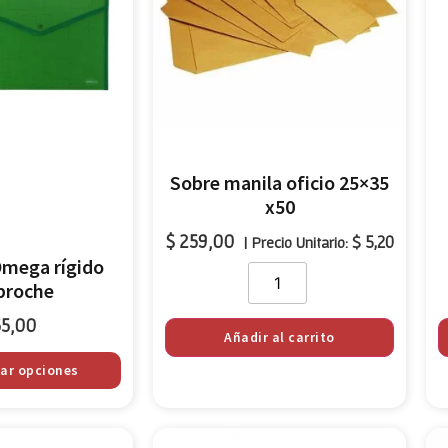
Sobre manila oficio 25×35
x50
$
259,00
$
5,20
| Precio Unitario:
Omega rígido
broche
5,00
Añadir al carrito
nar opciones