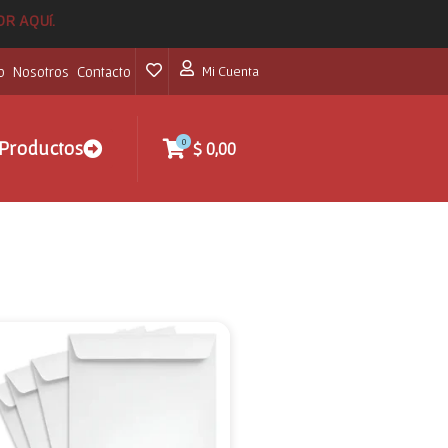
POR AQUí.
o
Nosotros
Contacto
Mi Cuenta
0
Productos
$
0,00