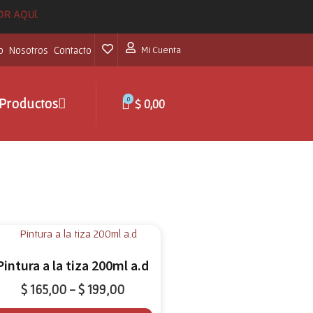
POR AQUí.
o
Nosotros
Contacto
Mi Cuenta
0
Productos
$
0,00
Pintura a la tiza 200ml a.d
$
165,00
$
199,00
-