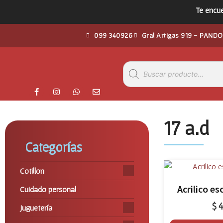
Te encue
099 340926
Gral Artigas 919 - PANDO
17 a.d
Categorías
Cotillon
Acrilico es
Cuidado personal
$
4
Juguetería