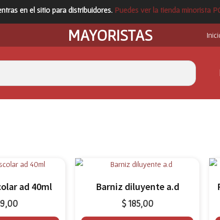
ntras en el sitio para distribuidores.
Puedes ver la tienda minorista 
MAYORISTAS
Inici
colar ad 40ml
Barniz diluyente a.d
9,00
$
185,00