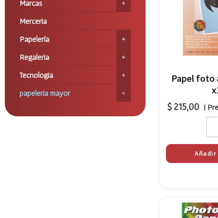
Marcas
Merceria
Papelería
Regaleria
Tecnologia
Papel foto
x
papeleria mayor
$
215,00
| Pr
Añadir 