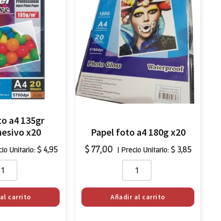
to a4 135gr
esivo x20
Papel foto a4 180g x20
$
77,00
$
4,95
$
3,85
cio Unitario:
| Precio Unitario:
al carrito
Añadir al carrito