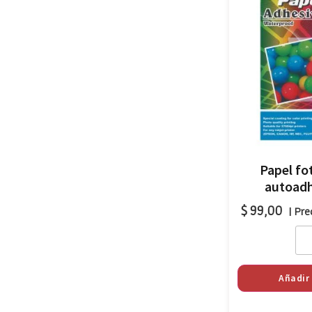
Papel fo
autoadh
$
99,00
| Pre
Añadir 