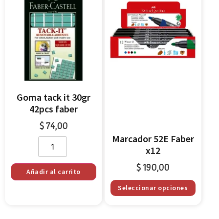
Goma tack it 30gr
42pcs faber
$
74,00
Marcador 52E Faber
x12
$
190,00
Añadir al carrito
Seleccionar opciones