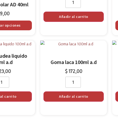
colar AD 40ml
9,00
Añadir al carrito
nar opciones
udea liquido
ml a.d
Goma laca 100ml a.d
23,00
$
172,00
al carrito
Añadir al carrito