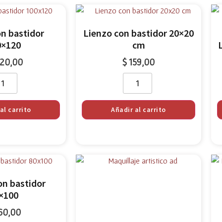
on bastidor
Lienzo con bastidor 20×20
0×120
cm
120,00
$
159,00
al carrito
Añadir al carrito
on bastidor
×100
60,00