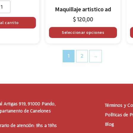
Maquillaje artistico ad
$
120,00
al carrito
Seleccionar opciones
1
2
→
al Artigas 919, 91000 Pando,
Términos y Co
partamento de Canelones
Políticas de P
Blog
rario de atención: 9hs a 19hs