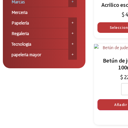
Marcas
Acrilico es
Merceria
$
4
Papelería
Seleccio
Regaleria
Tecnologia
papeleria mayor
Betún de j
100
$
2
Añadir 