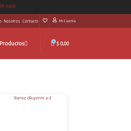
POR AQUí.
o
Nosotros
Contacto
Mi Cuenta
0
Productos
$
0,00