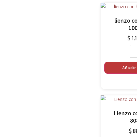
lienzo c
10
$
1.
Añadir 
Lienzo c
80
$
8