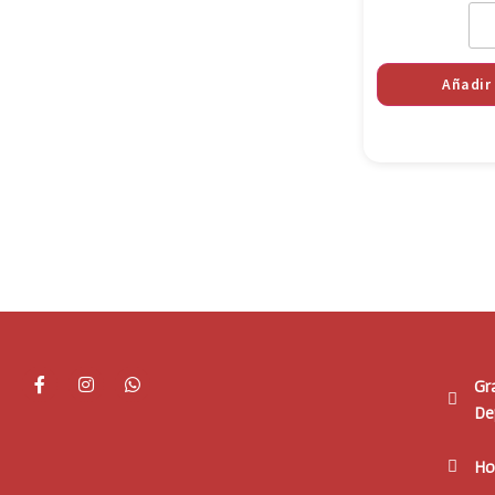
Añadir 
Gr
De
Ho