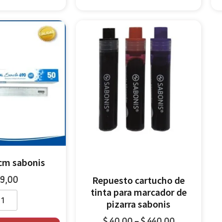
cm sabonis
9,00
Repuesto cartucho de
tinta para marcador de
pizarra sabonis
$
40,00
$
440,00
-