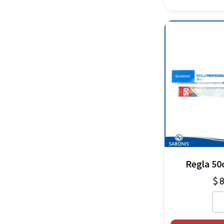
Regla 50
$
8