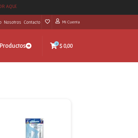
POR AQUí.
o
Nosotros
Contacto
Mi Cuenta
0
Productos
$
0,00