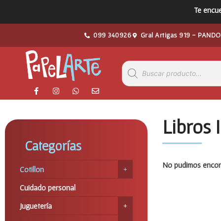
Te encue
099 340926
Gral Artigas 919 - PANDO
Libros 
Categorías
No pudimos encont
Cotillon
Cuidado personal
Juguetería