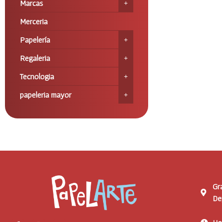
Marcas
Merceria
Papelería
Regaleria
Tecnologia
papeleria mayor
Gr
De