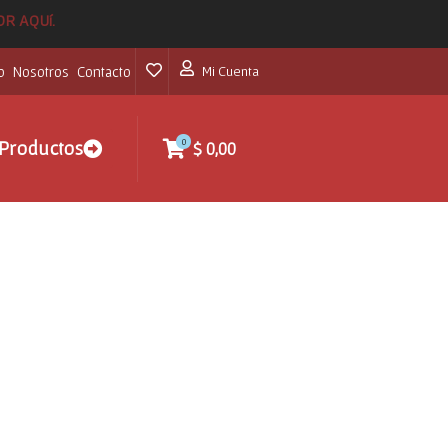
POR AQUí.
o
Nosotros
Contacto
Mi Cuenta
0
Productos
$
0,00