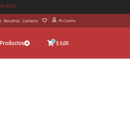
POR AQUí.
o
Nosotros
Contacto
Mi Cuenta
0
Productos
$
0,00