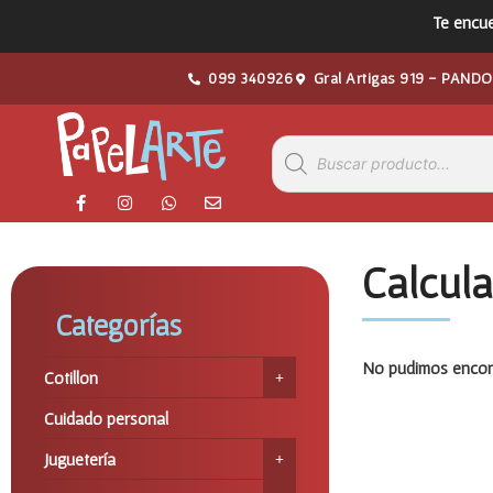
Te encue
099 340926
Gral Artigas 919 - PANDO
Calcul
Categorías
No pudimos encont
Cotillon
Cuidado personal
Juguetería