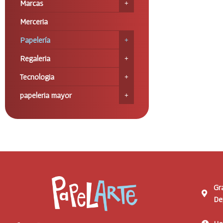
Marcas
Merceria
Papelería
Regaleria
Tecnologia
papeleria mayor
Gr
De